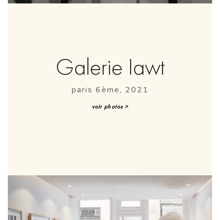
Galerie Iawt
paris 6ème, 2021
voir photos >